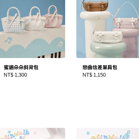
建立專屬帳號
只要再完成幾個步驟，即可完
蜜語朵朵斜背包
戀曲信差單肩包
NT$ 1,300
NT$ 1,150
我 要 註 冊