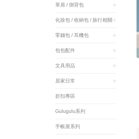
單肩 / 側背包
化妝包 / 收納包 / 旅行相關
零錢包 / 耳機包
會員登入
包包配件
文具用品
居家日常
折扣專區
Gulugulu系列
手帳屋系列
登 入