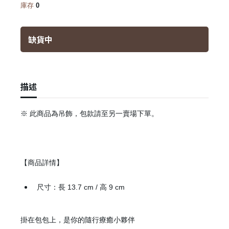
庫存
0
缺貨中
描述
※ 此商品為吊飾，包款請至另一賣場下單。
【商品詳情】
尺寸：長 13.7 cm / 高 9 cm
掛在包包上，是你的隨行療癒小夥伴