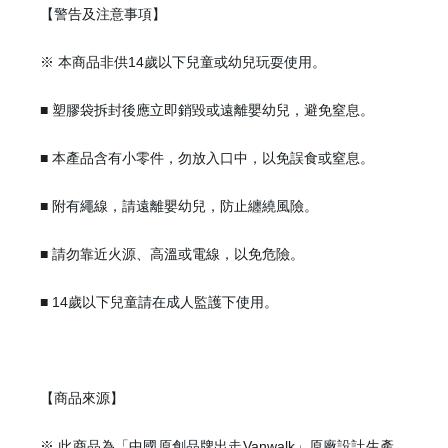
【警告及注意事項】
※ 本商品非供14歲以下兒童或幼兒玩耍使用。
■ 塑膠袋拆封後應立即銷毀或遠離嬰幼兒，避免窒息。
■ 本產品含有小零件，勿放入口中，以免誤食或窒息。
■ 附有繩線，請遠離嬰幼兒，防止纏繞風險。
■ 請勿靠近火源、高溫或電線，以免危險。
■ 14歲以下兒童請在成人監護下使用。
【商品來源】
※ 此商品為「中國原創品牌出走Vanwalk」原廠設計生產，