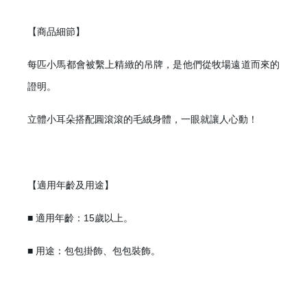
【商品細節】
每匹小馬都會被繫上精緻的吊牌，是他們從牧場遠道而來的
證明。
立體小耳朵搭配圓滾滾的毛絨身體，一眼就讓人心動！
【適用年齡及用途】
■ 適用年齡：15歲以上。
■ 用途：包包掛飾、包包裝飾。