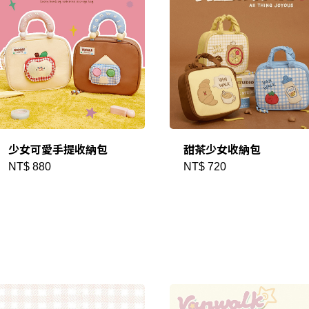
建立專屬帳號
只要再完成幾個步驟，即可完
少女可愛手提收納包
甜茶少女收納包
NT$ 880
NT$ 720
我 要 註 冊