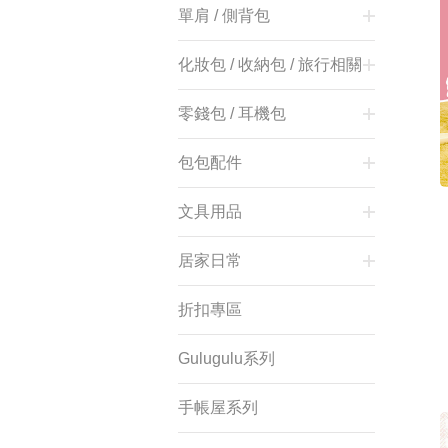
單肩 / 側背包
化妝包 / 收納包 / 旅行相關
零錢包 / 耳機包
會員登入
包包配件
文具用品
居家日常
折扣專區
Gulugulu系列
手帳屋系列
登 入