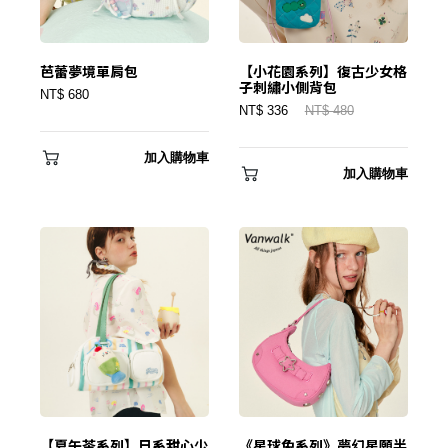
芭蕾夢境單肩包
【小花園系列】復古少女格
子刺繡小側背包
NT$ 680
NT$ 336
NT$ 480
加入購物車
加入購物車
【夏午茶系列】日系甜心少
《星球兔系列》夢幻星願半