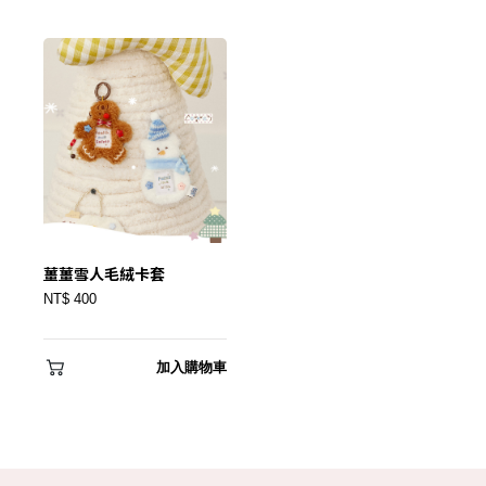
只要再完成幾個步驟，即可完成帳號的註冊程序，
我 要 註 冊
薑薑雪人毛絨卡套
NT$ 400
加入購物車