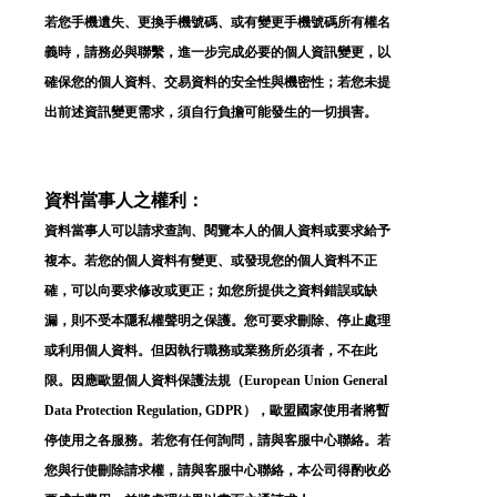
若您手機遺失、更換手機號碼、或有變更手機號碼所有權名
義時，請務必與聯繫，進一步完成必要的個人資訊變更，以
確保您的個人資料、交易資料的安全性與機密性；若您未提
出前述資訊變更需求，須自行負擔可能發生的一切損害。
登 入
忘記密碼？
資料當事人之權利：
資料當事人可以請求查詢、閱覽本人的個人資料或要求給予
建立專屬帳號
複本。若您的個人資料有變更、或發現您的個人資料不正
確，可以向要求修改或更正；如您所提供之資料錯誤或缺
只要再完成幾個步驟，即可完成帳號的註冊程序，
漏，則不受本隱私權聲明之保護。您可要求刪除、停止處理
我 要 註 冊
或利用個人資料。但因執行職務或業務所必須者，不在此
限。因應歐盟個人資料保護法規（European Union General
Data Protection Regulation, GDPR），歐盟國家使用者將暫
停使用之各服務。若您有任何詢問，請與客服中心聯絡。若
您與行使刪除請求權，請與客服中心聯絡，本公司得酌收必