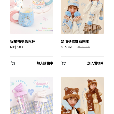
忘記密碼？
建立專屬帳號
只要再完成幾個步驟，即可完成帳號的註冊程序，
捉星捕夢馬克杯
奶油冬雪針織圍巾
我 要 註 冊
NT$ 500
NT$ 420
NT$ 600
加入購物車
加入購物車