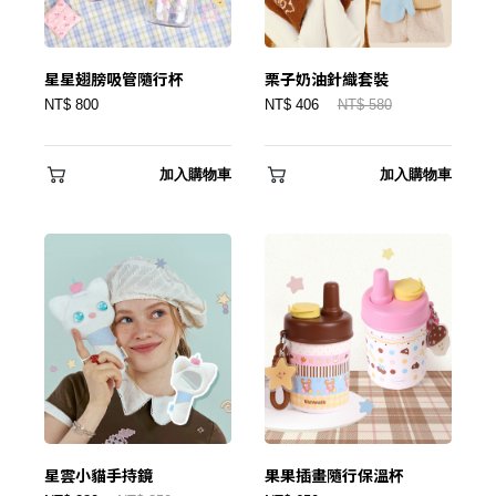
星星翅膀吸管隨行杯
栗子奶油針織套裝
NT$ 800
NT$ 406
NT$ 580
加入購物車
加入購物車
星雲小貓手持鏡
果果插畫隨行保溫杯