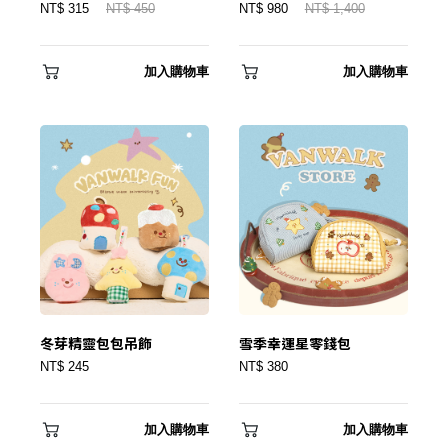
NT$ 315
NT$ 450
NT$ 980
NT$ 1,400
✕
會員登入
加入購物車
加入購物車
登 入
冬芽精靈包包吊飾
雪季幸運星零錢包
NT$ 245
NT$ 380
忘記密碼？
加入購物車
加入購物車
建立專屬帳號