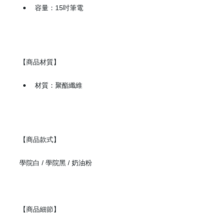
容量：15吋筆電
【商品材質】
登 入
材質：聚酯纖維
忘記密碼？
建立專屬帳號
【商品款式】
只要再完成幾個步驟，即可完成帳號的註冊程序，
學院白 / 學院黑 / 奶油粉
我 要 註 冊
【商品細節】