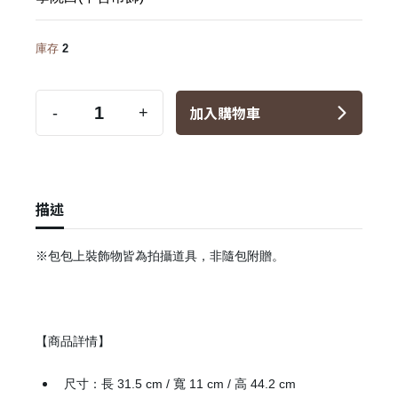
庫存
2
加入購物車
-
+
描述
※包包上裝飾物皆為拍攝道具，非隨包附贈。
✕
會員登入
【商品詳情】
尺寸：長 31.5 cm / 寬 11 cm / 高 44.2 cm