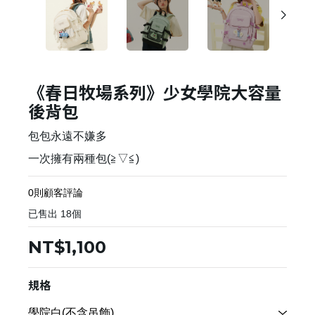
《春日牧場系列》少女學院大容量
後背包
包包永遠不嫌多
一次擁有兩種包(≧▽≦)
0則顧客評論
已售出
18
個
NT$1,100
規格