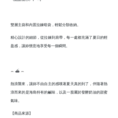
雙層主袋和內置拉鍊暗袋，輕鬆分類收納。
精心設計的細節，從拉鍊到肩帶，每一處都充滿了夏日的輕
盈感，讓妳愜意地享受每一個瞬間。
ꕀ
⛴
ꕀ
熱浪襲來，讓妳不由自主的感嘆著夏天真的到了，伴隨著熱
浪而來的是海島特有的鹹味，以及一股屬於發酵奶油的甜蜜
氣味。
【商品來源】