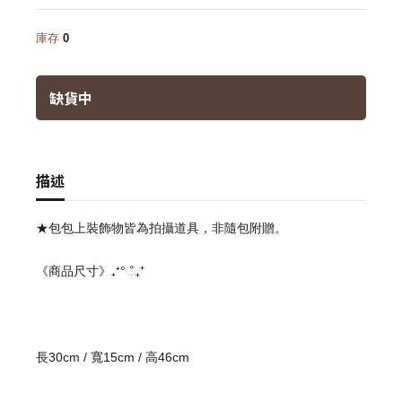
庫存
0
缺貨中
描述
★包包上裝飾物皆為拍攝道具，非隨包附贈。
《商品尺寸》
₊
⁺°ஂ₊⁺
長30cm / 寬15cm / 高46cm