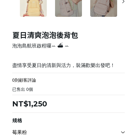
夏日清爽泡泡後背包
泡泡島航班啟程囉ꕀ ⛴ ꕀ
盡情享受夏日的清新與活力，裝滿歡樂出發吧！
0則顧客評論
已售出
0
個
NT$1,250
規格