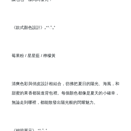
《款式顏色設計》
₊
⁺°ஂ₊⁺
莓果粉 / 星星藍 / 檸檬黃
清爽色彩與俏皮設計相結合，彷彿把夏日的陽光、海風，和
甜蜜的果香都裝進背包裡。每個顏色都像是夏天的小確幸，
無論走到哪裡，都能散發出陽光般的閃耀魅力。
《細節展示》
₊
⁺°ஂ₊⁺