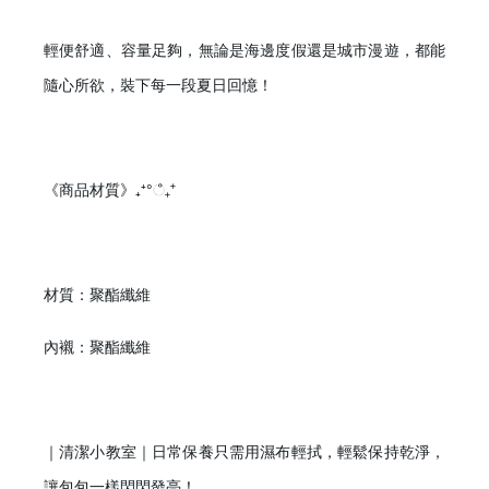
輕便舒適、容量足夠，無論是海邊度假還是城市漫遊，都能
隨心所欲，裝下每一段夏日回憶！
《商品材質》
₊
⁺°ஂ₊⁺
材質：聚酯纖維
內襯：聚酯纖維
｜清潔小教室｜日常保養只需用濕布輕拭，輕鬆保持乾淨，
讓包包一樣閃閃發亮！