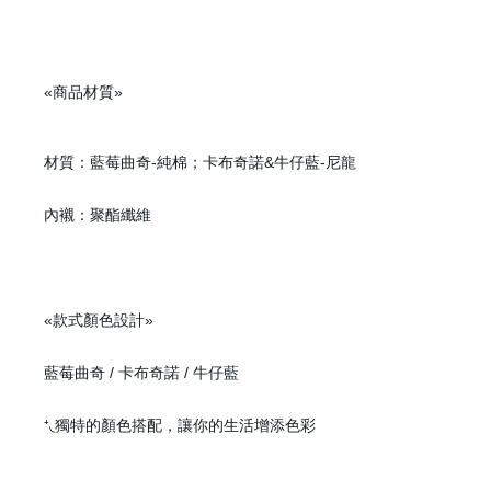
«商品材質»
材質：藍莓曲奇-純棉；卡布奇諾&牛仔藍-尼龍
內襯：聚酯纖維
«款式顏色設計»
藍莓曲奇 / 卡布奇諾 / 牛仔藍
⁺◟獨特的顏色搭配，讓你的生活增添色彩