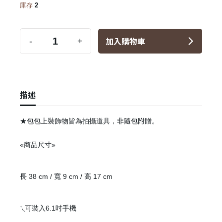
庫存
2
加入購物車
-
+
描述
★包包上裝飾物皆為拍攝道具，非隨包附贈。
«商品尺寸»
長 38 cm / 寬 9 cm / 高 17 cm
⁺◟可裝入6.1吋手機