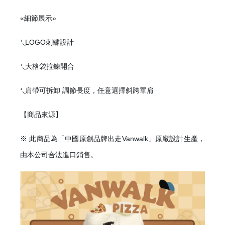
«細節展示»
⁺◟LOGO刺繡設計
⁺◟大格袋拉鍊開合
⁺◟肩帶可拆卸 調節長度，任意選擇斜跨單肩
【商品來源】
※ 此商品為「中國原創品牌出走Vanwalk」原廠設計生產，
由本公司合法進口銷售。