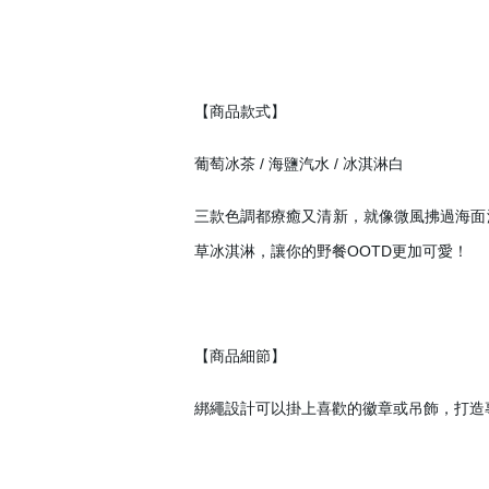
【商品款式】
葡萄冰茶 / 海鹽汽水 / 冰淇淋白
三款色調都療癒又清新，就像微風拂過海面
草冰淇淋，讓你的野餐OOTD更加可愛！
會員登入
【商品細節】
綁繩設計可以掛上喜歡的徽章或吊飾，打造