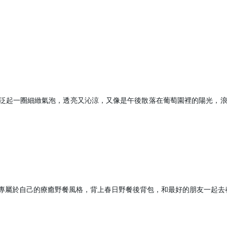
泛起一圈細緻氣泡，透亮又沁涼，又像是午後散落在葡萄園裡的陽光，
建立專屬帳號
只要再完成幾個步驟，即可完
專屬於自己的療癒野餐風格，背上春日野餐後背包，和最好的朋友一起去