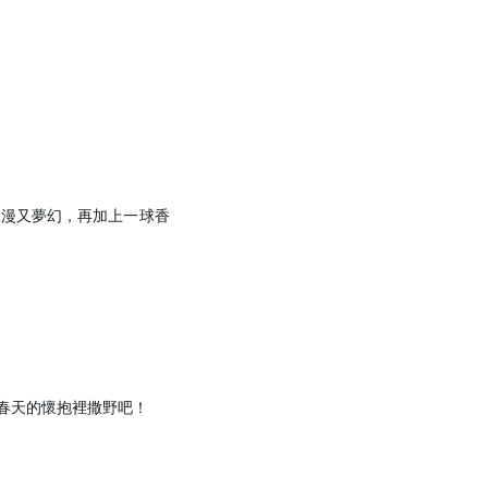
浪漫又夢幻，再加上一球香
✕
成帳號的註冊程序，
春天的懷抱裡撒野吧！