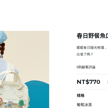
春日野餐魚
暖暖春日陽光輕灑，
出發了嗎？
0則顧客評論
NT$770
規格