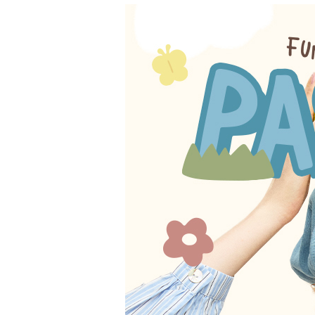
登 入
忘記密碼？