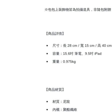
※包包上裝飾物皆為拍攝道具，非隨包附贈，可
【商品詳情】
尺寸：長 28 cm / 寬 15 cm / 高 40 cm
容量：15.6吋 筆電、9.5吋 iPad
重量：0.975kg
【商品材質】
材質：尼龍
內襯：聚酯纖維