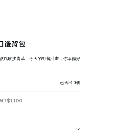
口後背包
微風吹拂青草，今天的野餐計畫，你準備好
已售出
0
個
NT$1,100