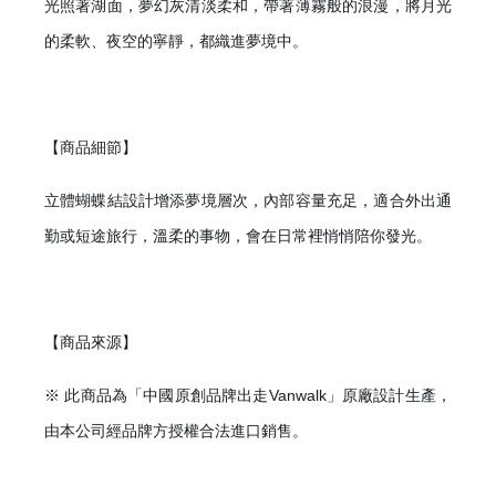
光照著湖面，夢幻灰清淡柔和，帶著薄霧般的浪漫，將月光
的柔軟、夜空的寧靜，都織進夢境中。
【商品細節】
立體蝴蝶結設計增添夢境層次，內部容量充足，適合外出通
勤或短途旅行，溫柔的事物，會在日常裡悄悄陪你發光。
【商品來源】
※ 此商品為「中國原創品牌出走Vanwalk」原廠設計生產，
由本公司經品牌方授權合法進口銷售。