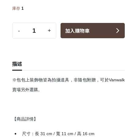
庫存
1
加入購物車
-
+
描述
※包包上裝飾物皆為拍攝道具，非隨包附贈，可於Vanwalk
賣場另外選購。
【商品詳情】
尺寸：長 31 cm / 寬 11 cm / 高 16 cm