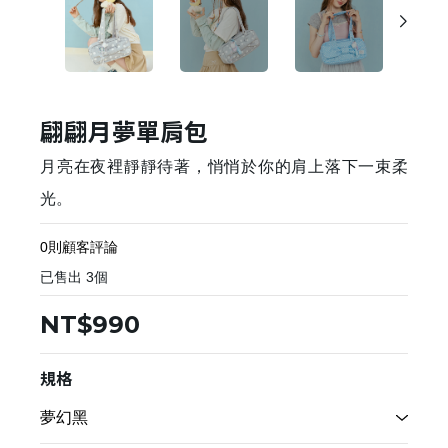
翩翩月夢單肩包
月亮在夜裡靜靜待著，悄悄於你的肩上落下一束柔
光。
0則顧客評論
已售出
3
個
NT$990
規格