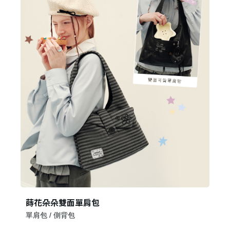
蒔花朵朵雙面單肩包
單肩包 / 側背包