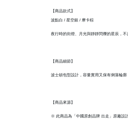
【商品款式】
波點白 / 星空銀 / 摩卡棕
夜行時的街燈、月光與靜靜閃爍的星辰，不
【商品細節】
波士頓包型設計，容量實用又保有俐落輪廓
會員登入
【商品來源】
※ 此商品為「中國原創品牌 出走」原廠設