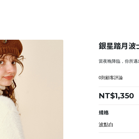
銀星踏月波
當夜晚降臨，你所邁
0則顧客評論
NT$1,350
規格