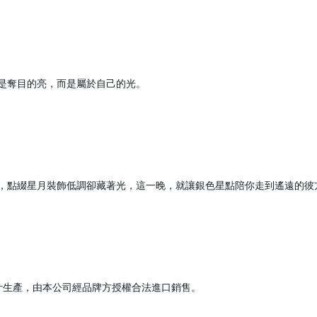
是奪目的亮，而是屬於自己的光。
，點綴星月裝飾低調卻藏著光，這一晚，就讓銀色星點陪你走到遙遠的彼
建立專屬帳號
只要再完成幾個步驟，即可完
計生產，由本公司經品牌方授權合法進口銷售。