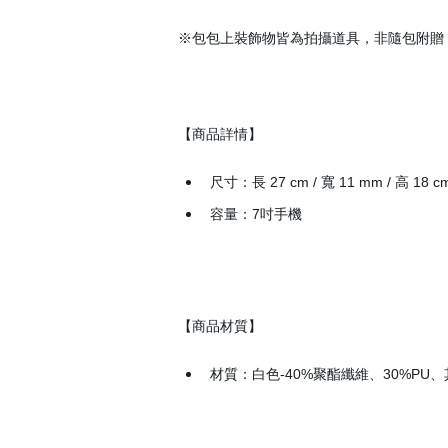
※包包上裝飾物皆為拍攝道具，非隨包附贈，可
【商品詳情】
尺寸：長 27 cm / 寬 11 mm / 高 18 c
容量：7吋手機
【商品材質】
材質：白色-40%聚酯纖維、30%PU、