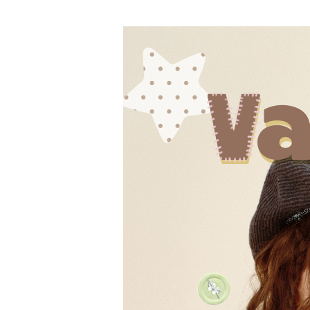
登 入
忘記密碼？