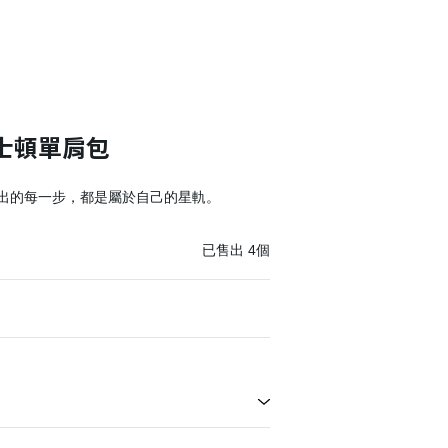
士頓單肩包
出的每一步，都是屬於自己的星軌。
已售出
4
個