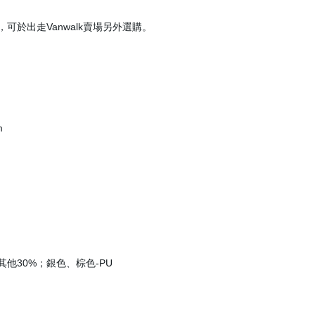
於出走Vanwalk賣場另外選購。
m
其他30%；銀色、棕色-PU