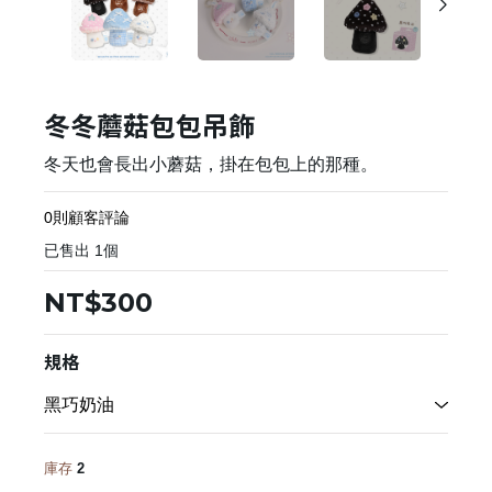
冬冬蘑菇包包吊飾
冬天也會長出小蘑菇，掛在包包上的那種。
0則顧客評論
已售出
1
個
NT$300
規格
庫存
2