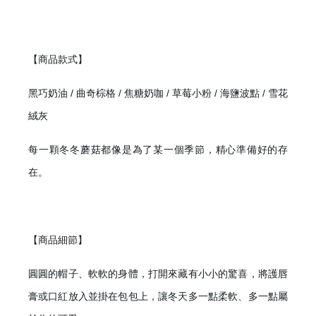
【商品款式】
黑巧奶油 / 曲奇棕格 / 焦糖奶咖 / 草莓小粉 / 海鹽波點 / 雪花
絨灰
每一顆冬冬蘑菇都像是為了某一個季節，精心準備好的存
在。
【商品細節】
圓圓的帽子、軟軟的身體，打開來藏有小小的驚喜，將護唇
膏或口紅放入並掛在包包上，讓冬天多一點柔軟、多一點屬