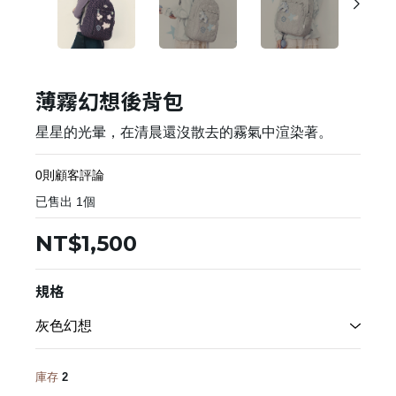
薄霧幻想後背包
星星的光暈，在清晨還沒散去的霧氣中渲染著。
0則顧客評論
已售出
1
個
NT$1,500
規格
庫存
2