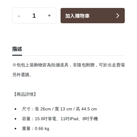
加入購物車
-
+
描述
※包包上裝飾物皆為拍攝道具，非隨包附贈，可於出走賣場
另外選購。
【商品詳情】
尺寸：長 26cm / 寬 13 cm / 高 44.5 cm
容量：15.6吋筆電、11吋iPad、8吋手機
重量：0.66 kg