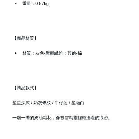
重量：0.57kg
【商品材質】
材質：灰色-聚酯纖維；其他-棉
【商品款式】
星星深灰 / 奶灰條紋 / 牛仔藍 / 星願白
一層一層的奶油霜花，像被雪精靈輕輕撫過的痕跡。