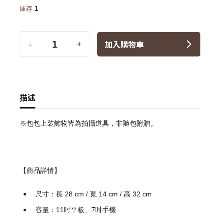
庫存
1
加入購物車
-
+
描述
※包包上裝飾物皆為拍攝道具，非隨包附贈。
【商品詳情】
尺寸：長 28 cm / 寬 14 cm / 高 32 cm
容量：11吋平板、7吋手機