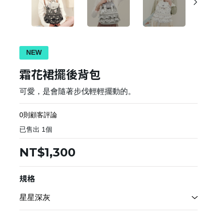
NEW
霜花裙擺後背包
可愛，是會隨著步伐輕輕擺動的。
0則顧客評論
已售出
1
個
NT$1,300
規格