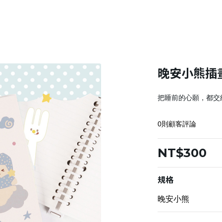
晚安小熊插
把睡前的心願，都交
0則顧客評論
NT$300
規格