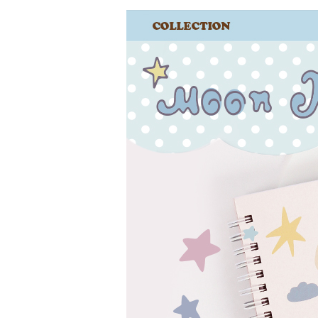
登 入
忘記密碼？