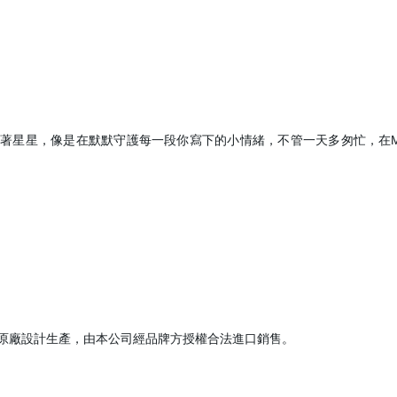
星，像是在默默守護每一段你寫下的小情緒，不管一天多匆忙，在Moonst
建立專屬帳號
只要再完成幾個步驟，即可完
k」原廠設計生產，由本公司經品牌方授權合法進口銷售。