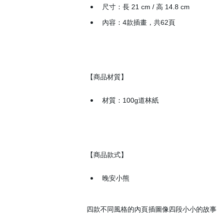
尺寸：長 21 cm / 高 14.8 cm
內容：4款插畫，共62頁
【商品材質】
材質：100g道林紙
【商品款式】
晚安小熊
四款不同風格的內頁插圖像四段小小的故事