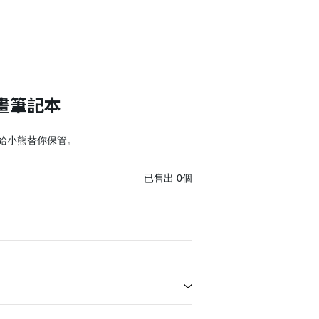
畫筆記本
給小熊替你保管。
已售出
0
個