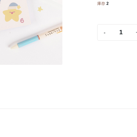
庫存
2
-