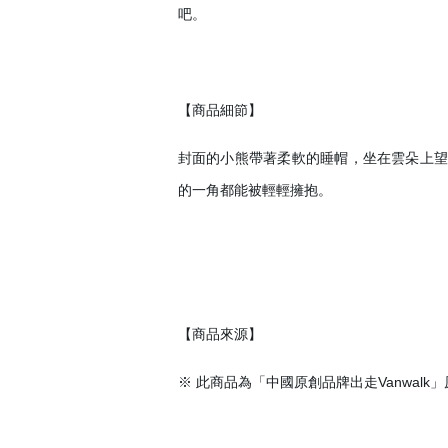
吧。
【商品細節】
封面的小熊帶著柔軟的睡帽，坐在雲朵上望著星
的一角都能被輕輕擁抱。
會員登入
【商品來源】
※ 此商品為「中國原創品牌出走Vanwal