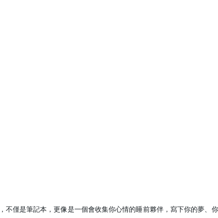
，不僅是筆記本，更像是一個會收集你心情的睡前夥伴，寫下你的夢、